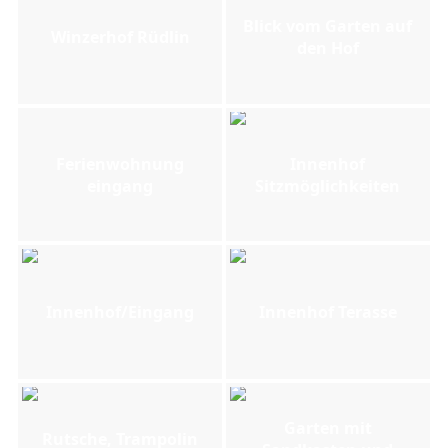
Blick vom Garten auf
Winzerhof Rüdlin
den Hof
Ferienwohnung
Innenhof
eingang
Sitzmöglichkeiten
Innenhof/Eingang
Innenhof Terasse
Garten mit
Rutsche, Trampolin