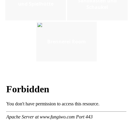
Sandkasten und
und Spielhütte
Schaukel
Brennerei Room