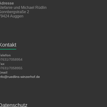
Adresse
Stefanie und Michael Rüdlin
Sonnbergstraße 2
79424 Auggen
Kontakt
Telefon
07631/7058954
Fax
07631/7058955
Email
info@ruedlins-winzerhof.de
Datenschutz