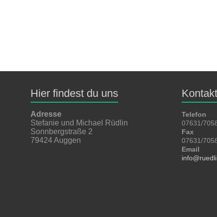
Hier findest du uns
Kontak
Adresse
Telefon
Stefanie und Michael Rüdlin
07631/705
Sonnbergstraße 2
Fax
79424 Auggen
07631/705
Email
info@ruedl