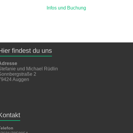
Infos und Buchung
Hier findest du uns
Adresse
Stefanie und Michael Rüdlin
Sonnbergstraße 2
79424 Auggen
Kontakt
Telefon