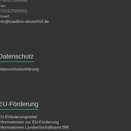
07631/7058954
Fax
07631/7058955
Email
info@ruedlins-winzerhof.de
Datenschutz
Datenschutzerklärung
EU-Förderung
EU-Erläuterungstafel
Informationen zur EU-Förderung
Informationen Landwirtschaftsamt BW